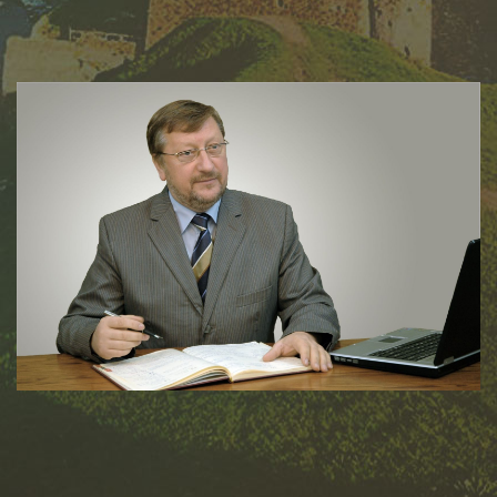
Konsul Honorowy Ukrainy w Bydgoszczy
Patronat Konsula Honorowego
Kontakt
UA
PL